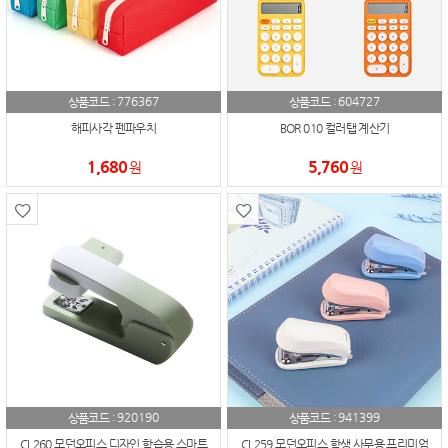
776367
604727
상품코드 :
상품코드 :
해피사각 펜파우치
BOR 010 컬러탭 계산기
1,680
5,760
원
원
920190
941399
상품코드 :
상품코드 :
CL260 모던오피스 디자인 학습용 스마트
CL259 모던오피스 학생 사무용 프리미엄