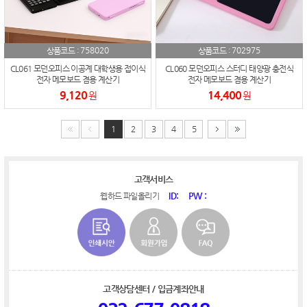
758020
702975
상품코드 :
상품코드 :
CL061 모던오피스 이공계 대학생용 접이식
CL060 모던오피스 스터디 태양광 충전식
전자 메모보드 겸용 계산기
전자 메모보드 겸용 계산기
9,120
14,400
원
원
1
2
3
4
5
고객서비스
ID:
PW :
웹하드 파일올리기
고객상담센터 / 입금계좌안내