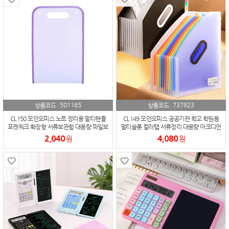
501165
737823
상품코드 :
상품코드 :
CL150 모던오피스 노트 정리용 멀티핸들
CL149 모던오피스 공공기관 학교 학원용
포켓워크 확장형 서류보관함 대용량 파일보
멀티슬롯 컬러탭 서류정리 대용량 아코디언
관함
파일박스
2,040
4,080
원
원