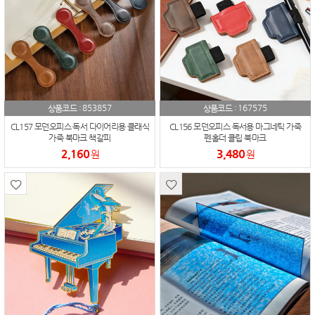
853857
167575
상품코드 :
상품코드 :
CL157 모던오피스 독서 다이어리용 클래식
CL156 모던오피스 독서용 마그네틱 가죽
가죽 북마크 책갈피
펜홀더 클립 북마크
2,160
3,480
원
원