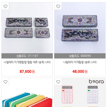
311167
688090
상품코드 :
상품코드 :
나빌레라 자개명함함 필함 세트 (송학,나비)
나빌레라 자개필함 (송학,나비)
87,600
48,000
원
원