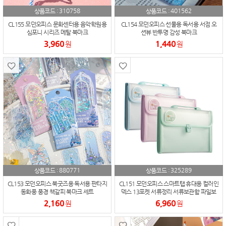
310758
401562
상품코드 :
상품코드 :
CL155 모던오피스 문화센터용 음악학원용
CL154 모던오피스 선물용 독서용 서점 오
심포니 시리즈 메탈 북마크
션뷰 반투명 감성 북마크
3,960
1,440
원
원
880771
325289
상품코드 :
상품코드 :
CL153 모던오피스 북굿즈용 독서용 판타지
CL151 모던오피스 스마트탭 휴대용 컬러인
동화풍 풍경 책갈피 북마크 세트
덱스 13포켓 서류정리 서류보관함 파일보
관함
2,160
6,960
원
원