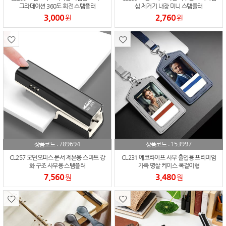
그라데이션 360도 회전 스템플러
심 제거기 내장 미니 스템플러
3,000
2,760
원
원
789694
153997
상품코드 :
상품코드 :
CL257 모던오피스 문서 제본용 스마트 강
CL231 에코라이프 사무 출입용 프리미엄
화 구조 사무용 스템플러
가죽 명찰 케이스 목걸이형
7,560
3,480
원
원