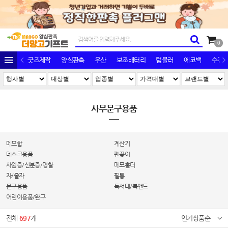
0
굿즈제작
양심판촉
우산
보조배터리
텀블러
에코백
수건/
사무문구용품
메모함
계산기
데스크용품
펜꽂이
사원증/신분증/명찰
메모홀더
자/줄자
필통
문구용품
독서대/북앤드
어린이용품/완구
전체
697
개
인기상품순