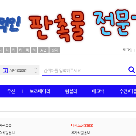
AP-100106
30
자
차
카
타
파
하
A-Z
숫자
로그인
우산
1
AP-100062
2
타올
3
우산
보조배터리
텀블러
에코백
수건/타
수건
4
볼펜
5
양심판촉
6
원판촉물
태권도장홍보물
스학원홍보
요가학원홍보