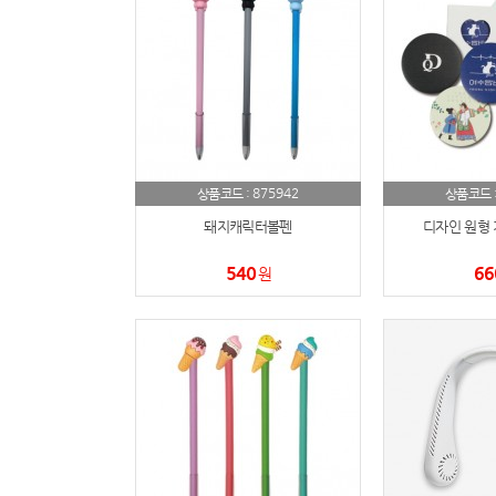
875942
상품코드 :
상품코드 
돼지캐릭터볼펜
디자인 원형 
540
66
원