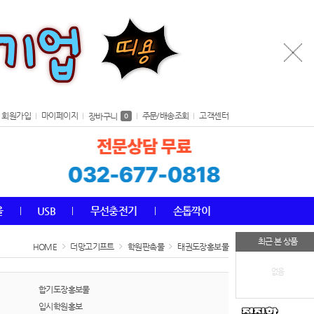
회원가입
마이페이지
주문/배송조회
고객센터
장바구니
0
올
USB
무선충전기
손톱깍이
최근 본 상품
HOME
더망고기프트
학원판촉물
태권도장홍보물
없음
합기도장홍보물
입시학원홍보