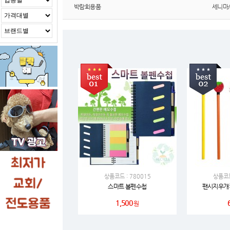
박람회용품
세니마
상품코드 : 780015
상품코드
스마트 볼펜수첩
팬시지우개
1,500
원