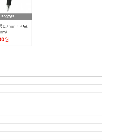
500765
:
색 0.7mm + 샤프
mm)
30
원