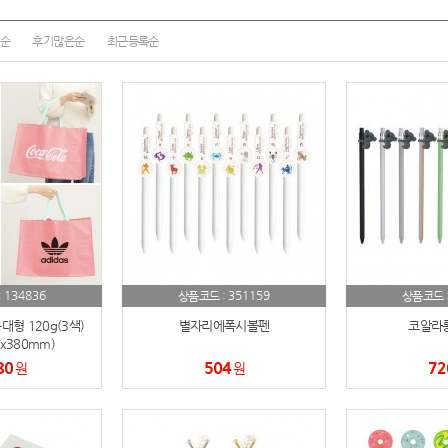
노트
순
후기많은순
최근등록순
18
스테들러
19
구급
20
물티슈
21
티슈
22
손톱
23
134836
351159
:
상품코드 :
상품코드 
손톱깍이
24
형 120g(3색)
별자리에폭시볼펜
코알라
0x380mm)
AP-100071
25
80
504
72
원
원
보냉
26
AP-100052
27