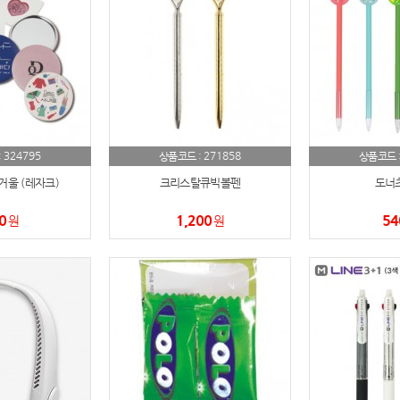
AP-100150
28
AP-100084
29
AP-100106
30
우산
1
324795
271858
:
상품코드 :
상품코드 
거울 (레자크)
크리스탈큐빅볼펜
도너
AP-100062
2
0
1,200
54
원
원
타올
3
수건
4
볼펜
5
양심판촉
6
여행
7