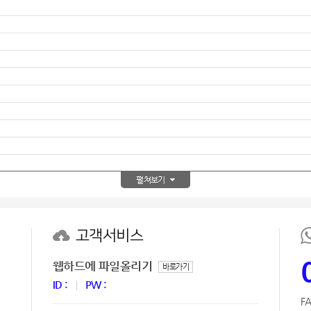
노트
18
스테들러
19
구급
20
물티슈
21
티슈
22
손톱
23
펼쳐보기
손톱깍이
24
AP-100071
25
고객서비스
보냉
26
웹하드에 파일올리기
바로가기
ID :
PW :
AP-100052
27
FA