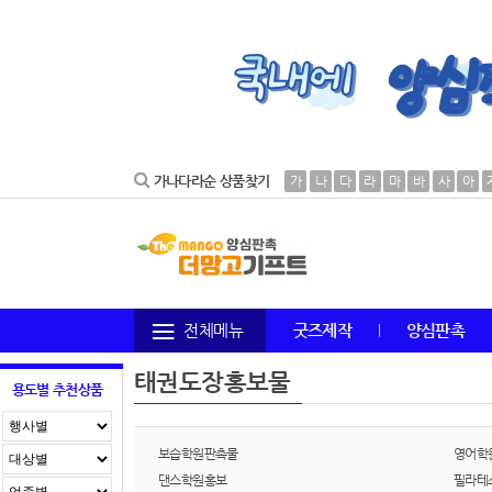
가나다라순 상품찾기
가
나
다
라
마
바
사
아
전체메뉴
굿즈제작
양심판촉
태권도장홍보물
용도별 추천상품
보습학원판촉물
영어학
댄스학원홍보
필라테