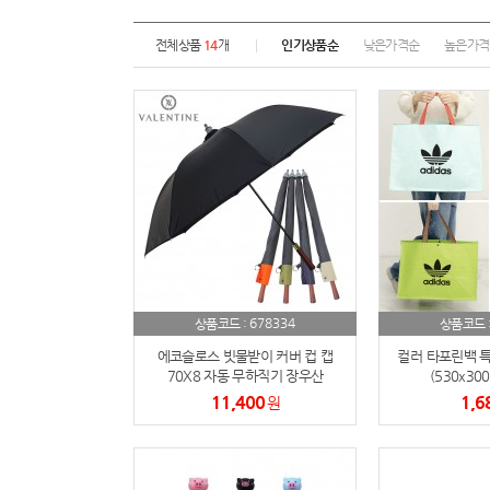
전체상품
14
개
인기상품순
낮은가격순
높은가격
678334
상품코드 :
상품코드 
에코슬로스 빗물받이 커버 컵 캡
컬러 타포린백 특대
70X8 자동 무하직기 장우산
(530x30
11,400
1,6
원