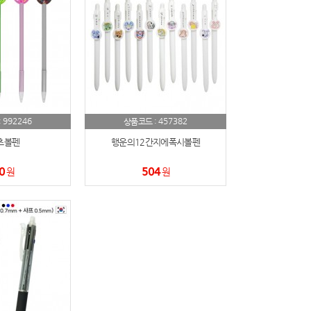
992246
457382
:
상품코드 :
츠볼펜
행운의12간지에폭시볼펜
0
504
원
원