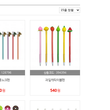
128796
394394
:
상품코드 :
롱노크펜
과일캐릭터볼펜
0
540
원
원