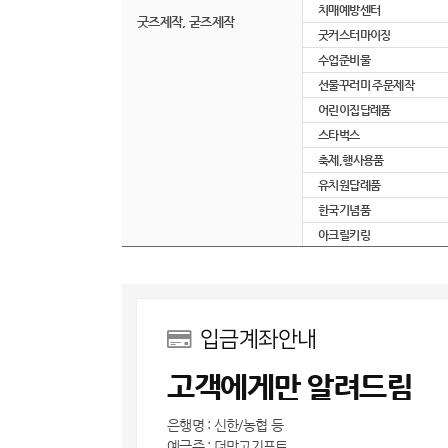
치매예방센터
굿즈제작, 굳즈제작
굿커스터마이징
수업준비물
선물꾸러미 주문제작
어린이집답례품
스타벅스
축제,행사용품
유치원답례품
한국기념품
아크릴키링
입금계좌안내
고객에게만 알려드림
은행명 : 신한/농협 등
예금주 : 더망고기프트