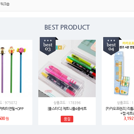
여행
7
/워크숍
텀블러
8
BEST PRODUCT
파우치
9
AP-100125
10
usb
11
보조배터리
12
송월타올
13
에코백
14
 : 975072
상품코드 : 178396
상품코드 : 1
AP-100025
15
캐릭터연필+OPP
[올스터디] 제트니들4종세트
[카카오프렌즈] 리틀
+캡 세트(
600
3,192
원
품절
쿠션
16
AP-100050
17