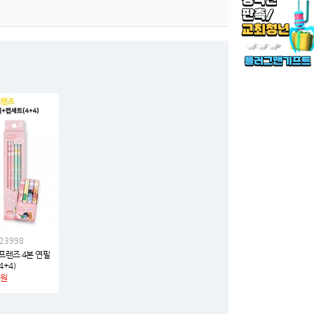
23998
프렌즈 4본 연필
4+4)
원