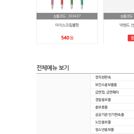
303437
상품코드 :
상품코드 
아이스크림볼펜
넥밴드 선풍
540
원
품
전체메뉴 보기
정직한판촉
보건소홍보물품
금연껌, 금연패치
경찰홍보물
홍보용품
공공기관 인기판촉물
노인홍보물
청소년홍보물