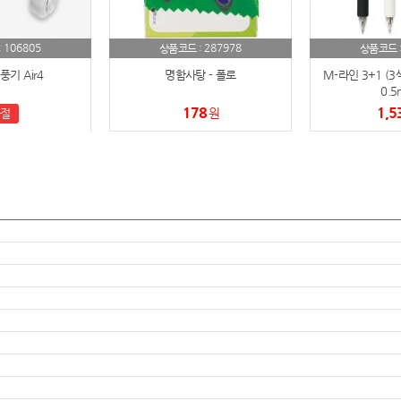
텀블러
8
106805
287978
:
상품코드 :
상품코드 
파우치
9
기 Air4
명함사탕 - 폴로
M-라인 3+1 (3
0.5
AP-100125
10
178
1,5
원
절
usb
11
보조배터리
12
송월타올
13
에코백
14
AP-100025
15
쿠션
16
AP-100050
17