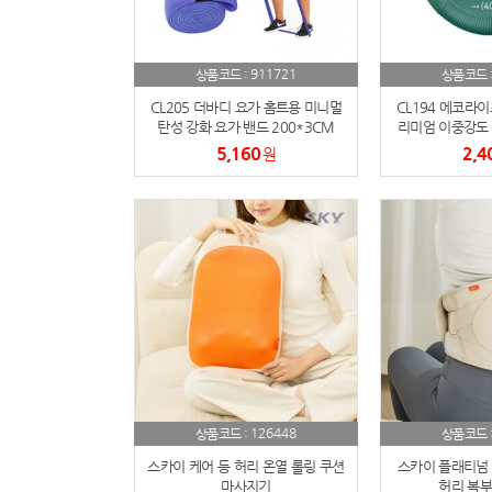
911721
상품코드 :
상품코드 
CL205 더바디 요가 홈트용 미니멀
CL194 에코라이
탄성 강화 요가 밴드 200*3CM
리미엄 이중강도 
5,160
2,4
원
126448
상품코드 :
상품코드 
스카이 케어 등 허리 온열 롤링 쿠션
스카이 플래티넘 
마사지기
허리 복부