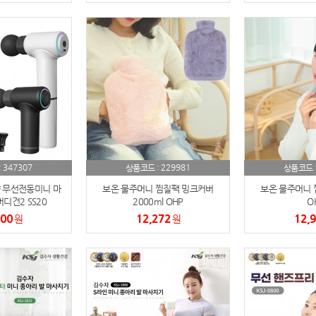
347307
229981
:
상품코드 :
상품코드 
 무선전동미니 마
보온 물주머니 찜질팩 밍크커버
보온 물주머니 
디건2 SS20
2000ml OHP
O
000
12,272
12,
원
원