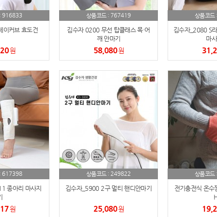
AP-100084
29
916833
767419
:
상품코드 :
상품코드 
AP-100106
30
 제이커브 효도건
김수자 0200 무선 탑클래스 목·어
김수자_2080 S
깨 안마기
마사
920
58,080
31,
원
원
617398
249822
:
상품코드 :
상품코드 
11 종아리 마사지
김수자_5900 2구 멀티 핸디안마기
전기충전식 온수
기
H
617
25,080
19,
원
원