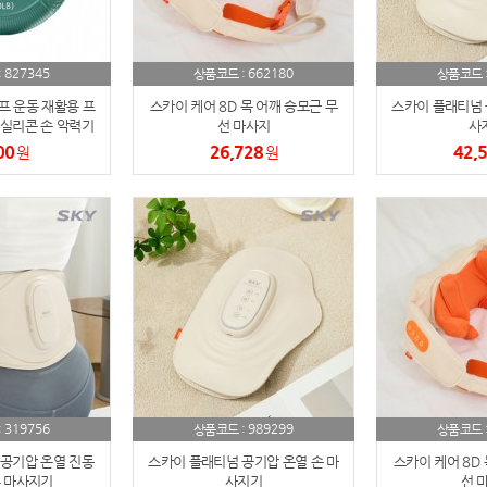
AP-100084
29
827345
662180
:
상품코드 :
상품코드 
AP-100106
30
프 운동 재활용 프
스카이 케어 8D 목 어깨 승모근 무
스카이 플래티넘 
실리콘 손 악력기
선 마사지
사
우산
1
00
26,728
42,
원
원
AP-100062
2
타올
3
수건
4
볼펜
5
양심판촉
6
여행
7
319756
989299
:
상품코드 :
상품코드 
공기압 온열 진동
스카이 플래티넘 공기압 온열 손 마
스카이 케어 8D 
텀블러
8
 마사지기
사지기
선 