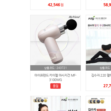
42,546
58,
원
243721
상품코드 :
상품코드 
마이프랜드 카이젤 마사지건 MF-
김수자 220 멀
3100MG
27,
품절