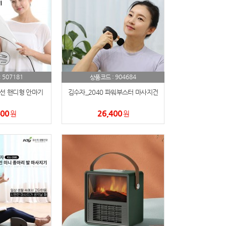
507181
904684
:
상품코드 :
유선 핸디형 안마기
김수자_2040 파워부스터 마사지건
400
26,400
원
원