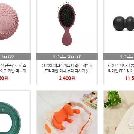
스테들러
19
구급
20
물티슈
21
티슈
22
133800
283739
:
상품코드 :
상품코드 
손톱
전신 근육관리용 스
23
CL228 에코라이프 데일리 케어용
CL221 더바디 
이크 지압 마사지
프리미엄 미니 두피 마사지 빗
리미엄 EPP 웨이
볼
롤
60
2,400
11,
원
손톱깍이
원
24
AP-100071
25
보냉
26
AP-100052
27
AP-100150
28