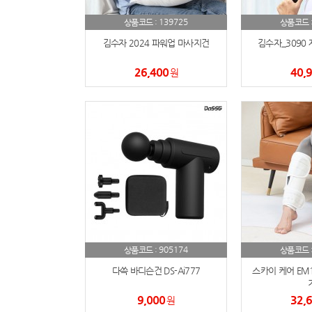
139725
상품코드 :
상품코드 
김수자 2024 파워업 마사지건
김수자_3090
26,400
40,
원
905174
상품코드 :
상품코드 
다쓱 바디슨건 DS-Ai777
스카이 케어 EM
9,000
32,
원