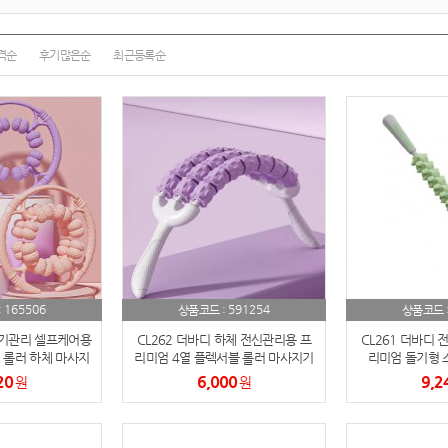
텀블러
8
파우치
9
격순
후기많은순
최근등록순
AP-100125
10
usb
11
보조배터리
12
송월타올
13
에코백
14
165506
591254
:
상품코드 :
상품코드 
AP-100025
15
붓기관리 셀프케어용
CL262 더바디 하체 전신관리용 프
CL261 더바디 
쿠션
 롤러 하체 마사지
리미엄 4열 플렉서블 롤러 마사지기
리미엄 돌기형 
16
기
20
6,000
9,2
원
원
AP-100050
17
노트
18