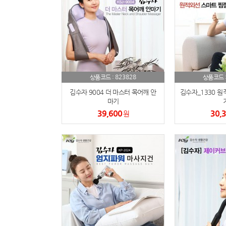
823828
상품코드 :
상품코드 
김수자 9004 더 마스터 목어깨 안
김수자_1330 
마기
39,600
30,
원