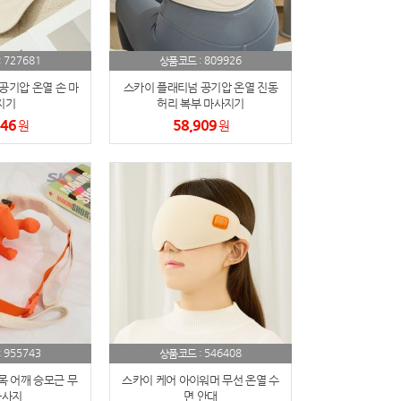
727681
809926
:
상품코드 :
공기압 온열 손 마
스카이 플래티넘 공기압 온열 진동
지기
허리 복부 마사지기
546
58,909
원
원
955743
546408
:
상품코드 :
목 어깨 승모근 무
스카이 케어 아이워머 무선 온열 수
마사지
면 안대