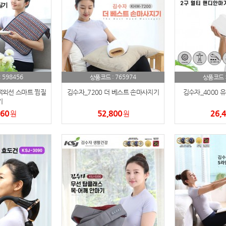
스테들러
19
구급
20
물티슈
21
티슈
22
598456
765974
:
상품코드 :
상품코드 
원적외선 스마트 찜질
김수자_7200 더 베스트 손마사지기
김수자_4000 
손톱
23
기
360
52,800
26,
원
원
손톱깍이
24
AP-100071
25
보냉
26
AP-100052
27
AP-100150
28