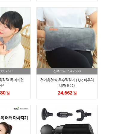
607511
947688
:
상품코드 :
찜질팩 목어깨형
전기충전식 온수찜질기 FUR 파우치
HP
대형 BCO
980
24,662
원
원