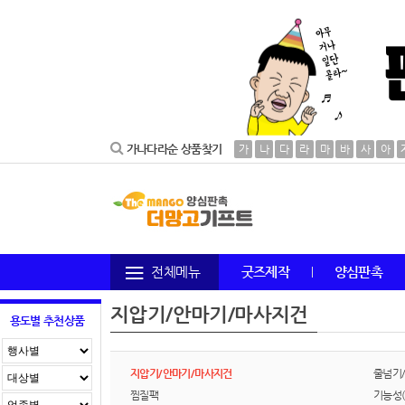
가나다라순 상품찾기
가
나
다
라
마
바
사
아
전체메뉴
굿즈제작
양심판촉
지압기/안마기/마사지건
용도별 추천상품
지압기/안마기/마사지건
줄넘기
찜질팩
기능성