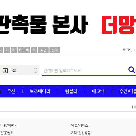
AP-100106
30
우산
1
자
차
카
타
파
하
A-Z
숫자
로그인
AP-100062
2
타올
3
수건
4
우산
보조배터리
텀블러
에코백
수건/타
볼펜
5
H
양심판촉
6
여행
7
/아령/악력기
약통/케이스
(건강)팔찌
기타 건강용품