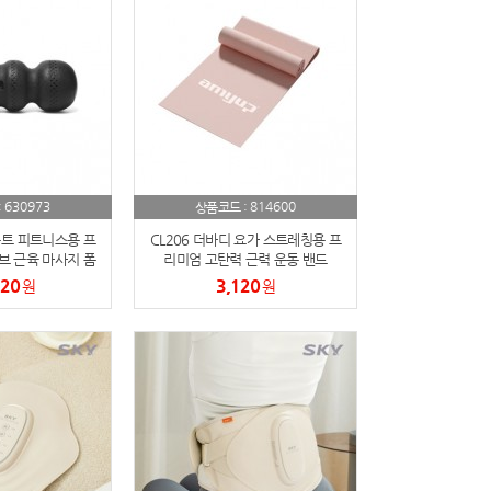
630973
814600
:
상품코드 :
홈트 피트니스용 프
CL206 더바디 요가 스트레칭용 프
브 근육 마사지 폼
리미엄 고탄력 근력 운동 밴드
러
520
3,120
원
원