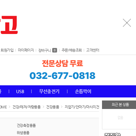
회원가입
마이페이지
주문/배송조회
고객센터
장바구니
0
올
USB
무선충전기
손톱깍이
최근 본 상품
OME
건강/레저/차량용품
건강용품
지압기/안마기/마사지건
없음
건강측정용품
위생용품