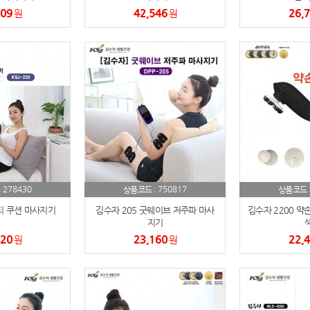
909
42,546
26,
원
원
파우치
9
AP-100125
10
usb
11
보조배터리
12
송월타올
13
에코백
14
278430
750817
:
상품코드 :
상품코드 
AP-100025
15
티 쿠션 마사지기
김수자 205 굿웨이브 저주파 마사
김수자 2200 약
지기
색
쿠션
16
720
23,160
22,
원
원
AP-100050
17
노트
18