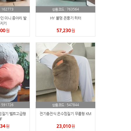
162773
763564
:
상품코드 :
라인 미니 종아리 발
HY 불멍 온풍기 히터
지기
200
57,230
원
원
591726
547844
:
상품코드 :
찜질기 벨트고급형
전기충전식 온수찜질기 무릎형 KM
F
234
23,010
원
원