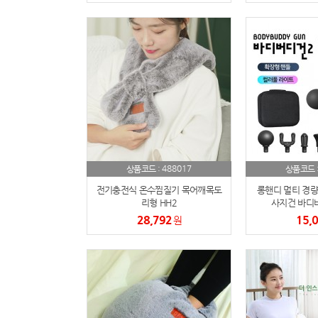
488017
상품코드 :
상품코드 
전기충전식 온수찜질기 목어깨목도
롱핸디 멀티 경량
리형 HH2
사지건 바디버
28,792
15,
원