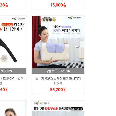
728
15,000
원
원
922769
166090
:
상품코드 :
손핸디안마기 (검은
김수자 5050 홈케어 베게마사지기
)
(유선)
440
55,200
원
원