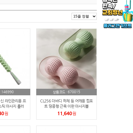
146990
670015
:
상품코드 :
전신 라인관리용 프
CL256 더바디 하체 등 어깨용 컴포
스틱 마사지 롤러
트 땅콩형 근육 이완 마사지볼
40
11,640
원
원