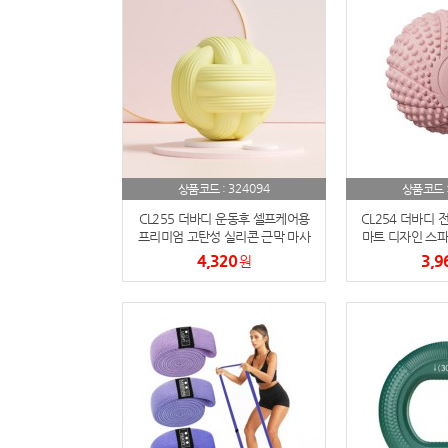
324094
상품코드 :
상품코드 
CL255 더바디 운동후 셀프케어용
CL254 더바디 
프리미엄 고탄성 실리콘 근막 마사
마트 디자인 스파
지볼
4,320
3,9
원