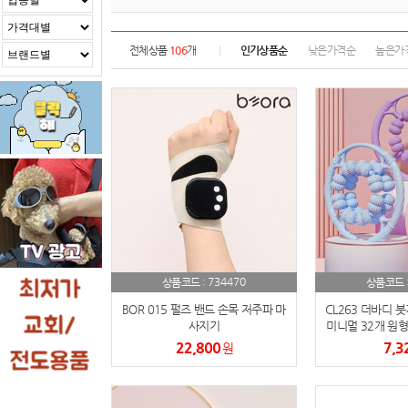
전체상품
106
개
인기상품순
낮은가격순
높은가
734470
상품코드 :
상품코드 
BOR 015 펄즈 밴드 손목 저주파 마
CL263 더바디 
사지기
미니멀 32개 원형
22,800
7,3
원