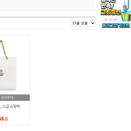
648974
:
_고급 쇼핑백
56
원