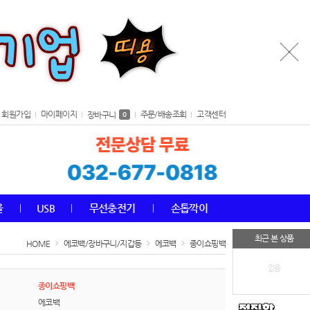
회원가입
마이페이지
주문/배송조회
고객센터
장바구니
0
올
USB
무선충전기
손톱깍이
최근 본 상품
HOME
에코백/장바구니/지갑등
에코백
종이쇼핑백
없음
종이쇼핑백
에코백