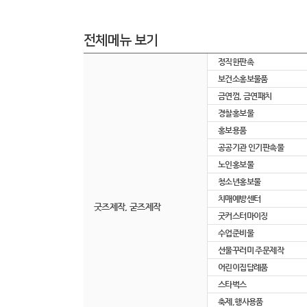
전체메뉴 보기
정직한판촉
보건소홍보물품
금연껌, 금연패치
경찰홍보물
홍보용품
공공기관 인기판촉물
노인홍보물
청소년홍보물
치매예방센터
굿즈제작, 굳즈제작
굿커스터마이징
수업준비물
선물꾸러미 주문제작
어린이집답례품
스타벅스
축제,행사용품