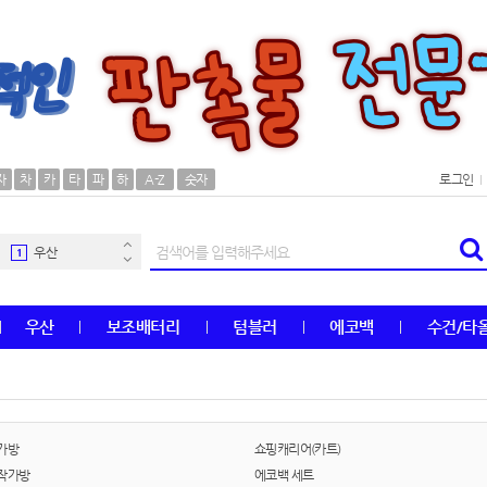
AP-100106
30
자
차
카
타
파
하
A-Z
숫자
로그인
우산
1
AP-100062
2
타올
3
우산
보조배터리
텀블러
에코백
수건/타
수건
4
볼펜
5
양심판촉
6
가방
쇼핑캐리어(카트)
작가방
에코백 세트