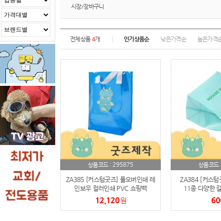
시장/장바구니
전체상품
4
개
인기상품순
낮은가격순
높은가격
295875
상품코드 :
상품코드 
ZA385 [커스텀굿즈] 풀오버인쇄 레
ZA384 [커스
인보우 컬러인쇄 PVC 쇼핑백
11종 다양한 
35*30*12 (박스제작가능)
24*24*15
12,120
60
원