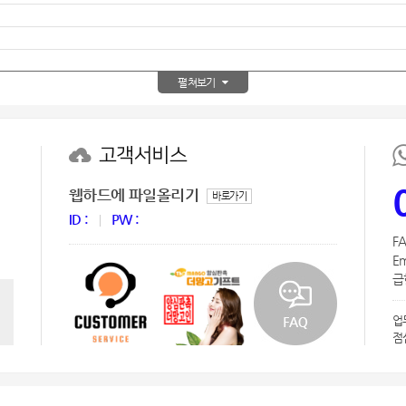
AP-100150
28
AP-100084
29
펼쳐보기
AP-100106
30
우산
고객서비스
1
AP-100062
2
웹하드에 파일올리기
바로가기
ID :
PW :
타올
3
FA
Em
수건
4
급한
볼펜
5
업
점
양심판촉
6
여행
7