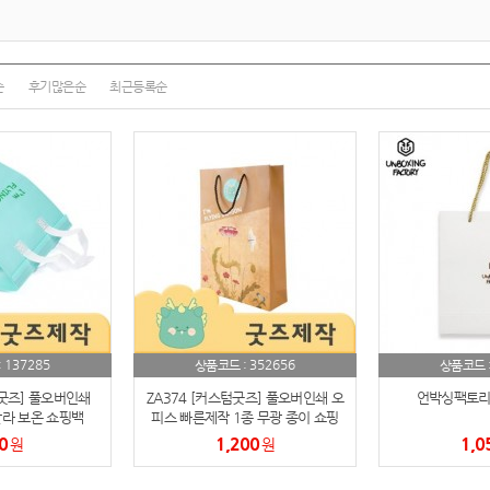
여행
7
텀블러
8
순
후기많은순
최근등록순
파우치
9
AP-100125
10
usb
11
보조배터리
12
송월타올
13
에코백
14
137285
352656
:
상품코드 :
상품코드 
AP-100025
15
텀굿즈] 풀오버인쇄
ZA374 [커스텀굿즈] 풀오버인쇄 오
언박싱팩토리
칼라 보온 쇼핑백
피스 빠른제작 1종 무광 종이 쇼핑
 (박스제작가능)
백 260*360*80 (박스제작가능)
쿠션
16
0
1,200
1,0
원
원
AP-100050
17