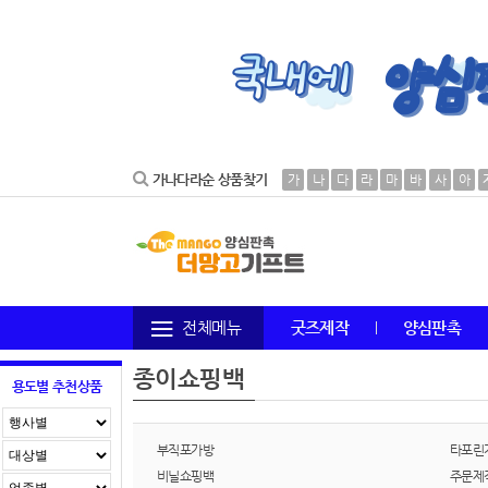
가나다라순 상품찾기
가
나
다
라
마
바
사
아
전체메뉴
굿즈제작
양심판촉
종이쇼핑백
용도별 추천상품
부직포가방
타포린
비닐쇼핑백
주문제