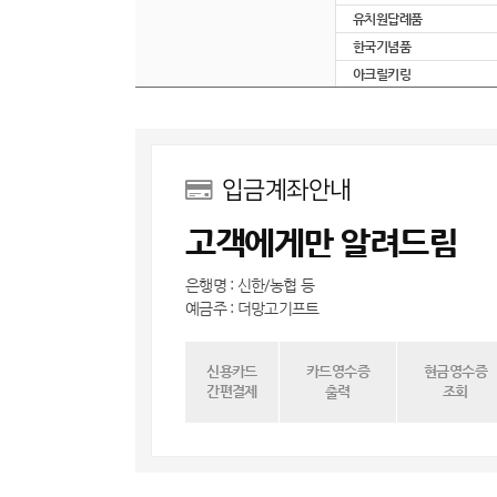
유치원답례품
한국기념품
아크릴키링
입금계좌안내
고객에게만 알려드림
은행명 : 신한/농협 등
예금주 : 더망고기프트
신용카드
카드영수증
현금영수증
간편결제
출력
조회