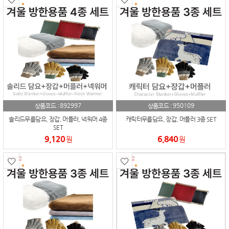
892997
950109
상품코드 :
상품코드 :
솔리드무릎담요, 장갑, 머플러, 넥워머 4종
캐릭터무릎담요, 장갑, 머플러 3종 SET
SET
9,120
6,840
원
원