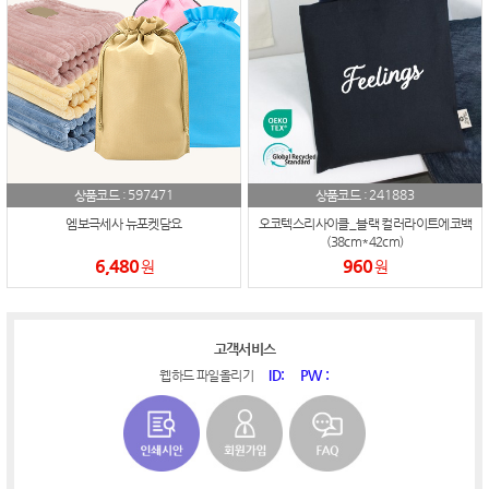
597471
241883
상품코드 :
상품코드 :
엠보극세사 뉴포켓담요
오코텍스리사이클_블랙 컬러라이트에코백
(38cm*42cm)
6,480
960
원
원
고객서비스
ID:
PW :
웹하드 파일올리기