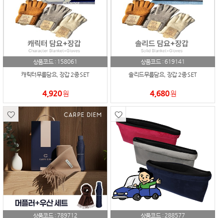
158061
619141
상품코드 :
상품코드 :
캐릭터무릎담요, 장갑 2종 SET
솔리드무릎담요, 장갑 2종 SET
4,920
4,680
원
원
789712
288577
상품코드 :
상품코드 :