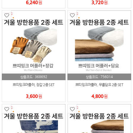
6,240
3,720
원
원
368692
756014
상품코드 :
상품코드 :
쁘띠밍크머플러, 장갑 2종 SET
쁘띠밍크머플러, 무릎담요 2종 SET
3,600
4,800
원
원