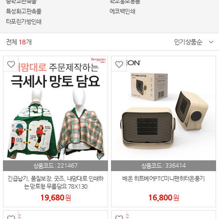
중학교판촉물
학교홍보용품
특성화고판촉물
에코백인쇄
타포린가방인쇄
전체
18
개
인기상품순
221467
336414
상품코드 :
상품코드 :
긴급납기, 품질보장, 굿즈, 내맘대로 인쇄하
베온 히트베어PTC미니팬히터온풍기
는 망토형 무릎담요 78X130
19,680
16,800
원
원