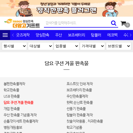
0
굿즈제작
양심판촉
우산
보조배터리
텀블러
에코백
수건/
담요 쿠션 겨울 판촉물
볼펜판촉물제작
포스트잇 인쇄 제작
학교판촉물
보조배터리 판촉물
USB 판촉물
우산판촉물제작
담요 쿠션 겨울 판촉물
핫팩 손난로 판촉물
개업 판촉물
선풍기 판촉물
우산 판촉물 기념품 제작
텀블러 판촉물 제작
손톱깎이세트 판촉물제작
칫솔치약용품 , 치과판촉물
병원개원홍보
학교기념품