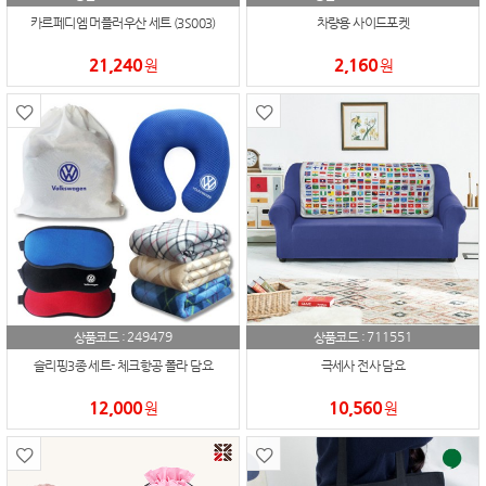
카르페디엠 머플러우산 세트 (3S003)
차량용 사이드포켓
21,240
2,160
원
원
249479
711551
상품코드 :
상품코드 :
슬리핑3종 세트- 체크항공 폴라 담요
극세사 전사 담요
12,000
10,560
원
원