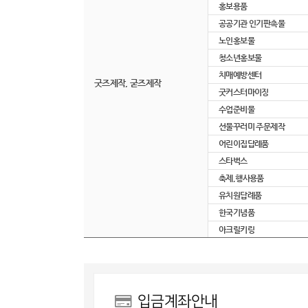
홍보용품
공공기관 인기판촉물
노인홍보물
청소년홍보물
치매예방센터
굿즈제작, 굳즈제작
굿커스터마이징
수업준비물
선물꾸러미 주문제작
어린이집답례품
스타벅스
축제,행사용품
유치원답례품
한국기념품
아크릴키링
입금계좌안내