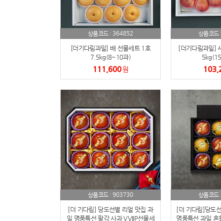
364852
상품코드 :
상품코드 
[더기다림과일] 배 선물세트 1호
[더기다림과일] 
7.5kg(8~10과)
5kg(1
111,600
103,
원
903730
상품코드 :
상품코드 
[더 기다림] 당도선별 리얼 맛집 과
[더 기다림]당도선
일 명품특선 팔각 사과 VVIIP선물세
명품특선 과일 혼합