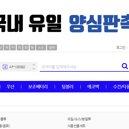
AP-100106
30
자
차
카
타
파
하
A-Z
숫자
로그인
우산
1
AP-100062
2
타올
3
우산
보조배터리
텀블러
에코백
수건/타
수건
4
볼펜
5
양심판촉
6
곡물류
오일/소스/분말류
(음료)
식품선물세트