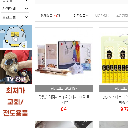
전체상품
29
개
인기상품순
낮은가격순
높은가격
303187
상품코드 :
상품코드 
[참빛] 해담세트 1호 ( 다시마+해물
DO 포스티보나 
다시팩)
틱(8스
0
9,7
원