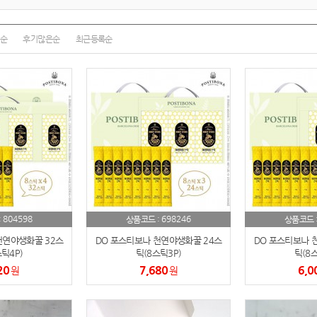
여행
7
텀블러
8
순
후기많은순
최근등록순
파우치
9
AP-100125
10
usb
11
보조배터리
12
송월타올
13
804598
698246
:
상품코드 :
상품코드 
에코백
14
천연야생화꿀 32스
DO 포스티보나 천연야생화꿀 24스
DO 포스티보나 
AP-100025
틱4P)
틱(8스틱3P)
틱(8스
15
20
7,680
6,0
원
원
쿠션
16
AP-100050
17