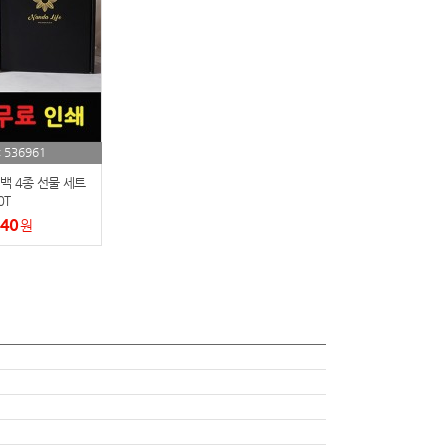
536961
:
백 4종 선물 세트
0T
440
원