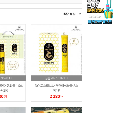
962833
616003
:
상품코드 :
천연야생화꿀 16스
DO 포스티보나 천연야생화꿀 8스
틱2P)
틱1P
00
2,280
원
원