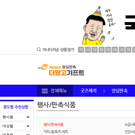
가나다라순 상품찾기
가
나
다
라
마
바
사
아
전체메뉴
굿즈제작
양심판촉
행사/판촉식품
용도별 추천상품
행사/판촉식품
소금/
커피/음료/티세트
건강식품