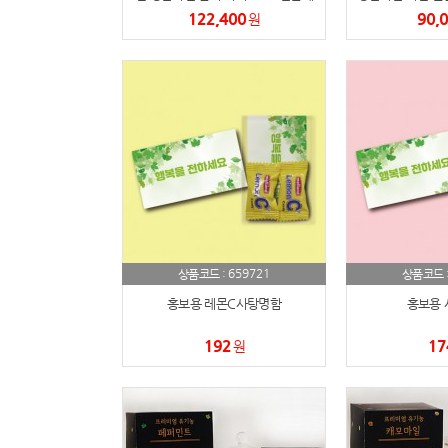
트 12과 4kg내외
내외 (사과
122,400
90,
원
659721
상품코드 :
상품코드 
홍보용 레몬C사탕명함
홍보용 
192
17
원