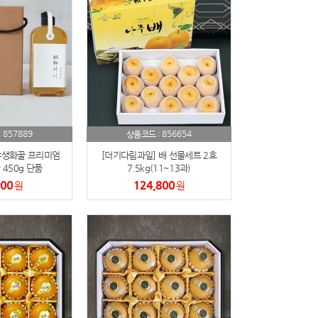
857889
856654
:
상품코드 :
야생화꿀 프리미엄
[더기다림과일] 배 선물세트 2호
450g 단품
7.5kg(11~13과)
000
124,800
원
원