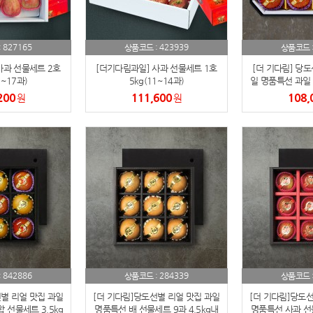
AP-100150
28
827165
423939
:
상품코드 :
상품코드 
AP-100084
29
사과 선물세트 2호
[더기다림과일] 사과 선물세트 1호
[더 기다림] 당도
5~17과)
5kg(11~14과)
일 명품특선 과일 
AP-100106
30
물세트 5kg내외 
200
111,600
108,
원
원
우산
1
AP-100062
2
타올
3
수건
4
볼펜
5
양심판촉
6
842886
284339
:
상품코드 :
상품코드 
별 리얼 맛집 과일
[더 기다림]당도선별 리얼 맛집 과일
[더 기다림]당도선
여행
7
 선물세트 3.5kg
명품특선 배 선물세트 9과 4.5kg내
명품특선 사과 선물