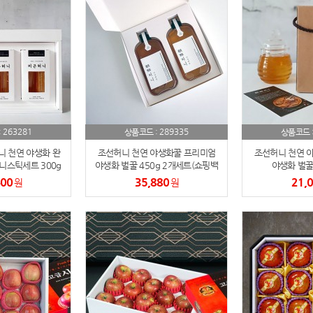
노트
18
스테들러
19
구급
20
물티슈
21
263281
289335
:
상품코드 :
상품코드 
티슈
 천연 야생화 완
22
조선허니 천연 야생화꿀 프리미엄
조선허니 천연 
니스틱세트 300g
야생화 벌꿀 450g 2개세트(쇼핑백
야생화 벌꿀 
백포함)
포함)
400
35,880
21,
원
손톱
원
23
손톱깍이
24
AP-100071
25
보냉
26
AP-100052
27