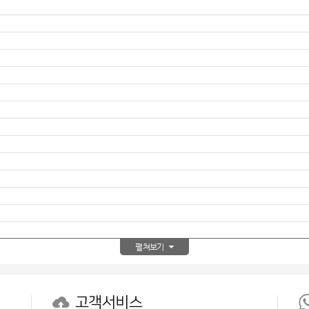
AP-100150
28
AP-100084
29
AP-100106
30
펼쳐보기
고객서비스