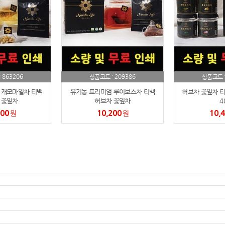
노트
18
스테들러
19
구급
20
물티슈
21
863206
209386
:
상품코드 :
상품코드 
 캐모마일차 티백
유기농 프리미엄 루이보스차 티백
허브차 꽃잎차 티
티슈
22
 꽃잎차
허브차 꽃잎차
4
200
10,200
10,
원
원
손톱
23
손톱깍이
24
AP-100071
25
보냉
26
AP-100052
27