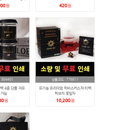
외
200
420
원
원
304401
776811
:
상품코드 :
백 4종 단품 자유
유기농 프리미엄 히비스커스차 티백
 가능
허브차 꽃잎차
80
10,200
원
원