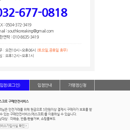
032-677-0818
X : 0504-372-3419
ail : southkoreaking@gmail.com
연락 : 010-8635-3419
무 : 오전10시~오후06시
(토요일,공휴일 휴무)
심 : 오후12시~오후1시
입점(로그인)
입점안내
가맹점신청
스크로 구매안전서비스
객님은 안전거래를 위해 현금으로 5만원이상 결제시 구매자가 보호를 받
 수 있는 구매안전서비스(에스크로)를 이용하실 수 있습니다.
상대상 : 미배송, 반품/환불거부, 쇼핑몰부도
서비스가입사실 확인