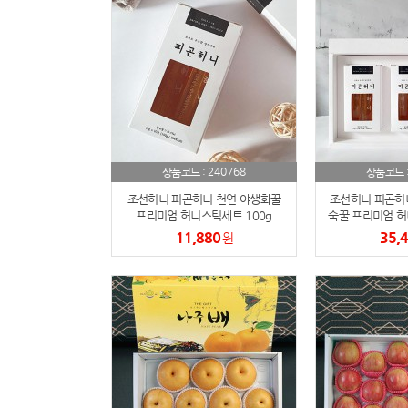
240768
상품코드 :
상품코드 
조선허니 피곤허니 천연 야생화꿀
조선허니 피곤허니
프리미엄 허니스틱세트 100g
숙꿀 프리미엄 허
(쇼핑
11,880
35,
원