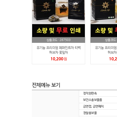
287503
상품코드 :
상품코드 
유기농 프리미엄 페퍼민트차 티백
유기농 프리미엄
허브차 꽃잎차
허브차
10,200
10,
원
전체메뉴 보기
정직한판촉
보건소홍보물품
금연껌, 금연패치
경찰홍보물