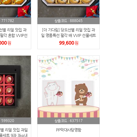
771782
888045
:
상품코드 :
선별 리얼 맛집 과
[더 기다림] 당도선별 리얼 맛집 과
팔각 혼합 VVIP선
일 명품특선 팔각 배 VVIP 선물세트
(사과6과+배6과)
12과 7kg내외
000
99,600
원
원
599320
637517
:
상품코드 :
별 리얼 맛집 과일
PP막대사탕명함
세트 9과 3kg내