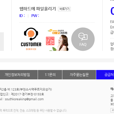
웹하드에 파일올리기
바로가기
ID :
PW :
FA
Em
급한
업
점
개인정보처리방침
1:1문의
자주묻는질문
공급처
에
동 지2층 비 123호(부천소사역푸르지오상가)
신고 : 제2017-경기부천-0193호
고
l : southkoreaking@gmail.com
을
보
적 목적으로 전재, 전송, 스크래핑 등 무단 사용할 수 없습니다.