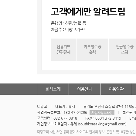
고객에게만 알려드림
은행명 : 신한/농협 등
예금주 : 더망고기프트
신용카드
카드영수증
현금영수증
간편결제
출력
조회
회사소개
이용안내
이용약관
더망고
대표자 : 유제
경기도 부천시 소삼로 47-1 118
사업자등록번호 : 130-47-04296
통신판매업
사업자정보확인
고객센터 : 032-677-0818
FAX : 0504-372-3419
Emai
개인정보보호책임자 : 유제 (southkoreaking@gmail.com)
더망고의 사전 서면 동의 없이 사이트의 일체의 정보, 콘텐츠 및 UI등을 상업