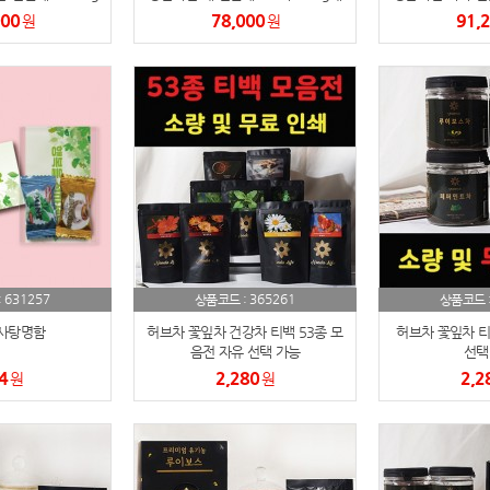
5과+배4과)
외
000
78,000
91,
원
원
텀블러
8
파우치
9
AP-100125
10
usb
11
보조배터리
12
송월타올
13
631257
365261
:
상품코드 :
상품코드 
에코백
14
사탕명함
허브차 꽃잎차 건강차 티백 53종 모
허브차 꽃잎차 티
음전 자유 선택 가능
선택
AP-100025
15
4
2,280
2,2
원
원
쿠션
16
AP-100050
17