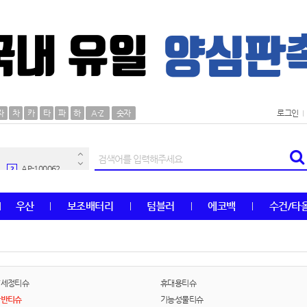
AP-100106
30
자
차
카
타
파
하
A-Z
숫자
로그인
우산
1
AP-100062
2
타올
3
우산
보조배터리
텀블러
에코백
수건/타
수건
4
볼펜
5
양심판촉
6
/세정티슈
휴대용티슈
반반티슈
기능성물티슈