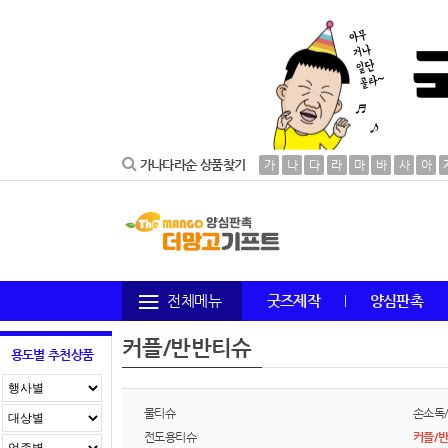
가나다라순 상품찾기
가
나
다
라
마
바
사
아
전체메뉴
굿즈제작
양심판촉
커플/반반티슈
용도별 추천상품
물티슈
손소독
전도용티슈
커플/