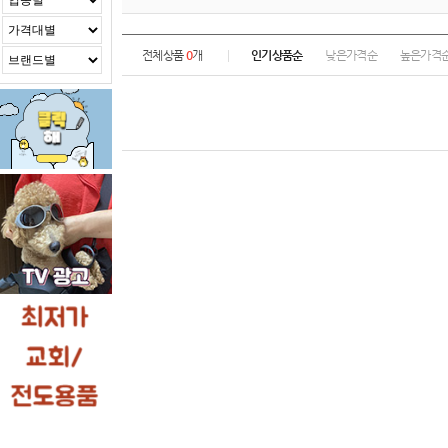
전체상품
0
개
인기상품순
낮은가격순
높은가격