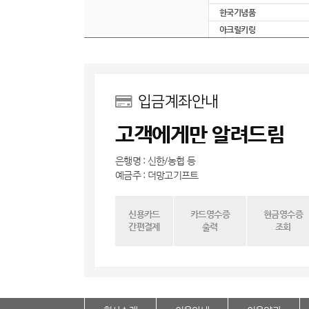
한국기념품
아크릴키링
입금계좌안내
고객에게만 알려드림
은행명 : 신한/농협 등
예금주 : 더망고기프트
신용카드
카드영수증
현금영수증
간편결제
출력
조회