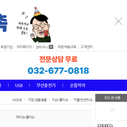
회원가입
마이페이지
주문/배송조회
고객센터
장바구니
0
올
USB
무선충전기
손톱깍이
최근 본 상품
HOME
가정/생활용품
티슈/물티슈
커플/반반티슈
없음
각티슈/롤티슈