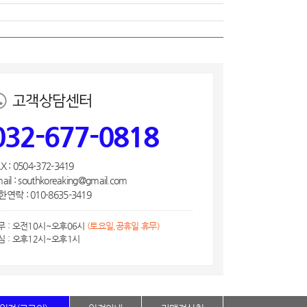
고객상담센터
032-677-0818
X : 0504-372-3419
ail : southkoreaking@gmail.com
연락 : 010-8635-3419
무 : 오전10시~오후06시
(토요일,공휴일 휴무)
심 : 오후12시~오후1시