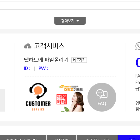
AP-100150
28
펼쳐보기
AP-100084
29
AP-100106
30
고객서비스
우산
1
웹하드에 파일올리기
바로가기
AP-100062
2
ID :
PW :
FA
타올
3
Em
급한
수건
4
업
볼펜
5
점
양심판촉
6
여행
7