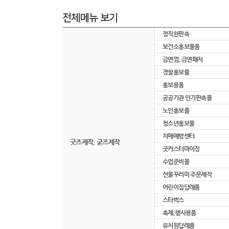
전체메뉴 보기
정직한판촉
보건소홍보물품
금연껌, 금연패치
경찰홍보물
홍보용품
공공기관 인기판촉물
노인홍보물
청소년홍보물
치매예방센터
굿즈제작, 굳즈제작
굿커스터마이징
수업준비물
선물꾸러미 주문제작
어린이집답례품
스타벅스
축제,행사용품
유치원답례품