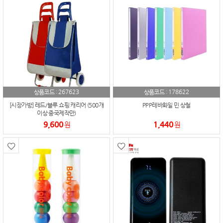
267623
178622
상품코드 :
상품코드 :
[시장가방] 레드/블루 쇼핑 캐리어 (500개
PPP레바화일 민 상철
이상 중국제작만)
9,600
1,440
원
원