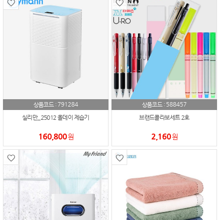
791284
588457
상품코드 :
상품코드 :
실리만_25012 올데이 제습기
브랜드콜라보세트 2호
160,800
2,160
원
원