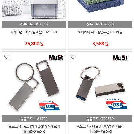
451300
674670
상품코드 :
상품코드 :
마이프랜드 카이젤 제습기 MF-20H
로페리아 샤프란뱀부얀130 타올
76,800
3,588
원
원
129502
550810
상품코드 :
상품코드 :
뮤스트 메가스퀘어링 USB 3.0 메모리
뮤스트 메가메탈빔 USB 3.0 메모리
(16GB~256GB)
(16GB~256GB)