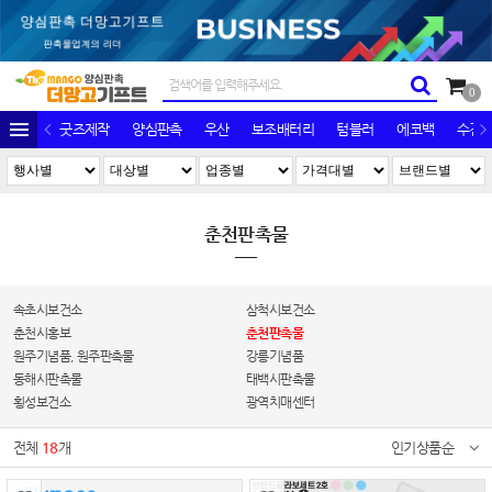
0
굿즈제작
양심판촉
우산
보조배터리
텀블러
에코백
수건/
춘천판촉물
속초시보건소
삼척시보건소
춘천시홍보
춘천판촉물
원주기념품, 원주판촉물
강릉기념품
동해시판촉물
태백시판촉물
횡성보건소
광역치매센터
전체
18
개
인기상품순