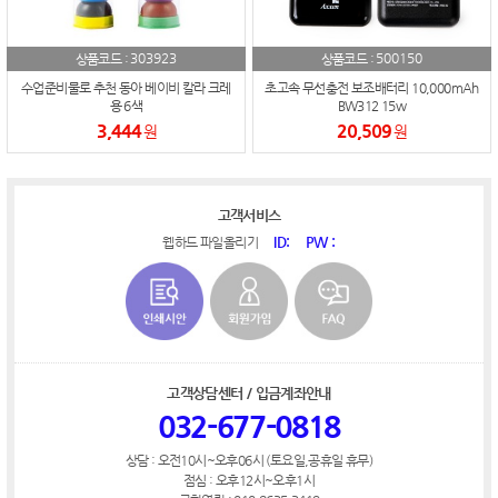
303923
500150
상품코드 :
상품코드 :
수업준비물로 추천 동아 베이비 칼라 크레
초고속 무선충전 보조배터리 10,000mAh
용 6색
BW312 15w
3,444
20,509
원
원
고객서비스
ID:
PW :
웹하드 파일올리기
고객상담센터 / 입금계좌안내
032-677-0818
상담 : 오전10시~오후06시 (토요일,공휴일 휴무)
점심 : 오후12시~오후1시