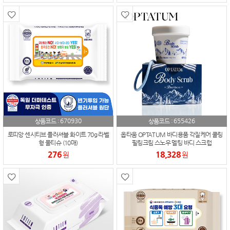
670930
655426
상품코드 :
상품코드 :
로띠앙 센시티브 플러셔블 화이트 70g 라벨
옵타움 OPTATUM 바디용품 각질케어 쿨링
형 물티슈 (10매)
필링크림 스노우 멜팅 바디 스크럽
276
18,328
원
원