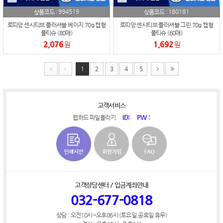
994519
180181
상품코드 :
상품코드 :
로띠앙 센시티브 플러셔블 베이지 70g 캡형
로띠앙 센시티브 플러셔블 그린 70g 캡형
물티슈 (80매)
물티슈 (60매)
2,076
1,692
원
원
1
2
3
4
5
고객서비스
ID:
PW :
웹하드 파일올리기
고객상담센터 / 입금계좌안내
032-677-0818
상담 : 오전10시~오후06시 (토요일,공휴일 휴무)