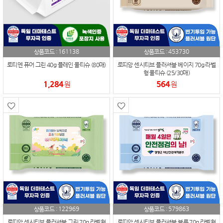
161138
453730
상품코드 :
상품코드 :
로티엔 퓨어 그린 40g 플레인 물티슈 (80매)
로띠앙 센시티브 플러셔블 베이지 70g 라벨
형 물티슈 (25/30매)
1,284
564
원
원
122969
579863
상품코드 :
상품코드 :
로띠앙 센시티브 플러셔블 그린 70g 라벨형
로띠앙 센시티브 플러셔블 블루 70g 라벨형