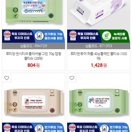
994729
671353
상품코드 :
상품코드 :
로띠앙 센시티브 플러셔블 그린 70g 캡형
로티엔 퓨어 퍼플 40g 플레인 물티슈 (100
물티슈 (20매)
매)
804
1,428
원
원