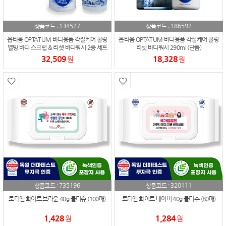
134527
186592
상품코드 :
상품코드 :
옵타움 OPTATUM 바디용품 각질케어 쿨링
옵타움 OPTATUM 바디용품 각질케어 쿨링
멜팅 바디 스크럽 & 리셋 바디워시 2종 세트
리셋 바디워시 290ml (단품)
32,509
18,328
원
원
735196
320111
상품코드 :
상품코드 :
로티엔 화이트 브라운 40g 물티슈 (100매)
로티엔 화이트 네이비 40g 물티슈 (80매)
1,428
1,284
원
원