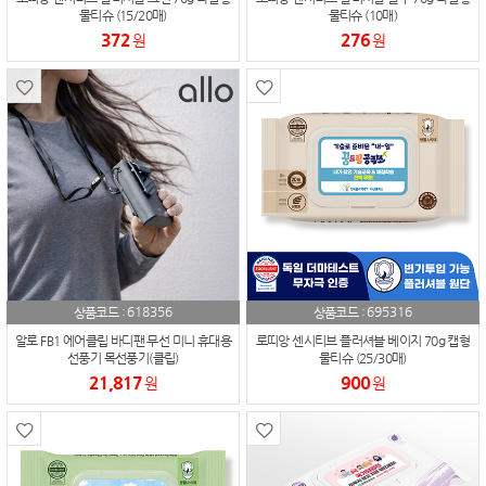
물티슈 (15/20매)
물티슈 (10매)
372
276
원
원
618356
695316
상품코드 :
상품코드 :
알로 FB1 에어클립 바디팬 무선 미니 휴대용
로띠앙 센시티브 플러셔블 베이지 70g 캡형
선풍기 목선풍기(클립)
물티슈 (25/30매)
21,817
900
원
원