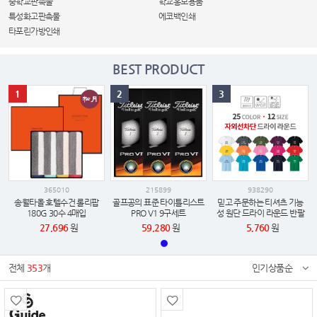
중학교판촉물
학교홍보용품
특성화고판촉물
에코백인쇄
타포린가방인쇄
BEST PRODUCT
1
2
3
365010
215899
938290
송월타올 호텔수건 롤리팝
골프공의 표준 타이틀리스트
믿고 주문하는 티셔츠 기능
180G 30수 4매입
PRO V1 9구세트
성 원단 드라이 라운드 반팔
티셔츠
27,696
원
59,280
원
5,760
원
전체
353
개
인기상품순