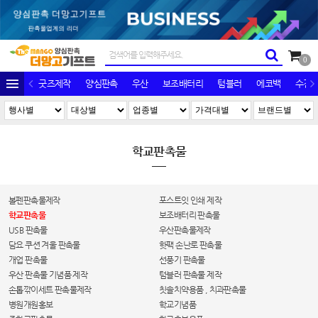
0
굿즈제작
양심판촉
우산
보조배터리
텀블러
에코백
수건/
학교판촉물
볼펜판촉물제작
포스트잇 인쇄 제작
학교판촉물
보조배터리 판촉물
USB 판촉물
우산판촉물제작
담요 쿠션 겨울 판촉물
핫팩 손난로 판촉물
개업 판촉물
선풍기 판촉물
우산 판촉물 기념품 제작
텀블러 판촉물 제작
손톱깎이세트 판촉물제작
칫솔치약용품 , 치과판촉물
병원개원홍보
학교기념품