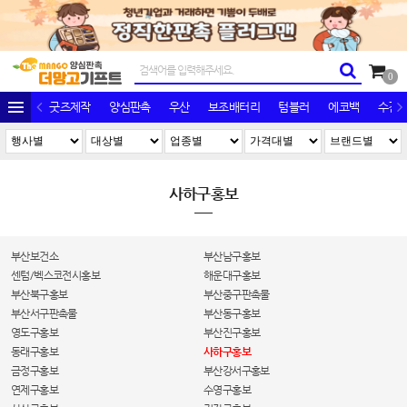
0
굿즈제작
양심판촉
우산
보조배터리
텀블러
에코백
수건/
사하구홍보
부산보건소
부산남구홍보
센텀/벡스코전시홍보
해운대구홍보
부산북구홍보
부산중구판촉물
부산서구판촉물
부산동구홍보
영도구홍보
부산진구홍보
동래구홍보
사하구홍보
금정구홍보
부산강서구홍보
연제구홍보
수영구홍보