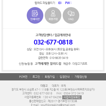
ID:
PW :
웹하드 파일올리기
고객상담센터 / 입금계좌안내
032-677-0818
상담 : 오전10시~오후06시 (토요일,공휴일 휴무)
점심 : 오후12시~오후1시
급한연락 : 010-8635-3419
고객에게만 알려드림
신한/농협 등
예금주 : 더망고기프트
PC버전
로그인
회원가입
입점안내
가맹점신청
더망고
대표자 : 유제
경기도 부천시 소삼로 47-1 118동 지2층 비 123호(부천소사역푸르지오상가)
고객센터 : 032-677-0818
FAX : 0504-372-3419
사업자등록번호 : 130-47-04296
사업자정보확인
통신판매업신고 : 제2017-경기부천-0193호
E-mail : southkoreaking@gmail.com