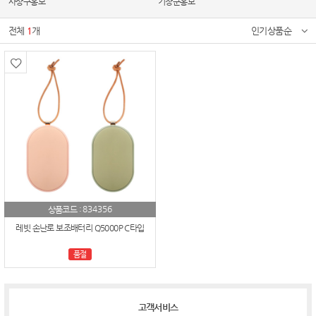
사상구홍보
기장군홍보
전체
1
개
인기상품순
834356
상품코드 :
레빗 손난로 보조배터리 Q5000P C타입
품절
고객서비스