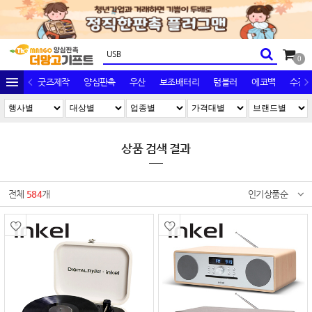
0
굿즈제작
양심판촉
우산
보조배터리
텀블러
에코백
수건/
상품 검색 결과
전체
584
개
인기상품순