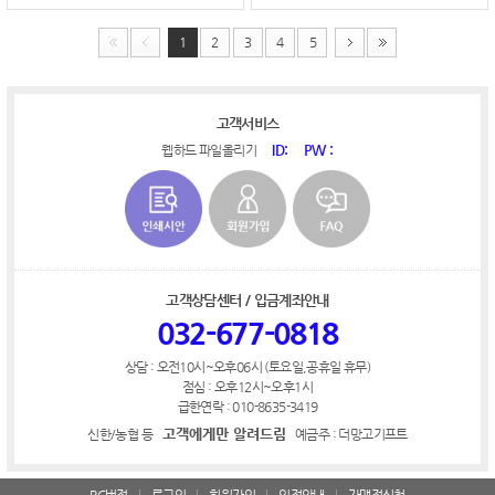
1
2
3
4
5
고객서비스
ID:
PW :
웹하드 파일올리기
고객상담센터 / 입금계좌안내
032-677-0818
상담 : 오전10시~오후06시 (토요일,공휴일 휴무)
점심 : 오후12시~오후1시
급한연락 : 010-8635-3419
고객에게만 알려드림
신한/농협 등
예금주 : 더망고기프트