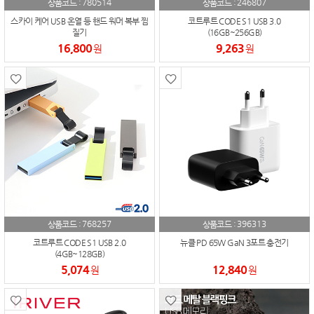
780514
246807
상품코드 :
상품코드 :
스카이 케어 USB 온열 등 핸드 워머 복부 찜
코트루트 CODE S1 USB 3.0
질기
(16GB~256GB)
16,800
9,263
원
원
768257
396313
상품코드 :
상품코드 :
코트루트 CODE S1 USB 2.0
뉴클 PD 65W GaN 3포트 충전기
(4GB~128GB)
5,074
12,840
원
원