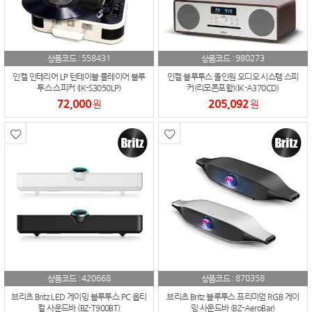
558431
980273
상품코드 :
상품코드 :
인켈 인테리어 LP 턴테이블 플레이어 블루
인켈 블루투스 올인원 오디오 시스템 스피
투스 스피커 (IK-S3050LP)
커(리모콘포함)(IK-A370CD)
72,000
205,092
원
원
420668
870358
상품코드 :
상품코드 :
브리츠 Britz LED 게이밍 블루투스 PC 옵티
브리츠 Britz 블루투스 프리미엄 RGB 게이
컬 사운드바 (BZ-T900BT)
밍 사운드바 (BZ-AeroBar)