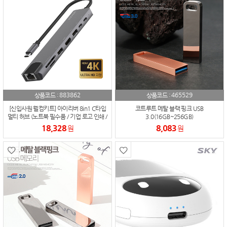
883862
465529
상품코드 :
상품코드 :
[신입사원 웰컴키트] 아이리버 8in1 C타입
코트루트 메탈 블랙 핑크 USB
멀티 허브 (노트북 필수품 / 기업 로고 인쇄 /
3.0(16GB~256GB)
재택근무 선물) 아이리버 IHC-HW12-
18,328
8,083
원
원
HUB8 100Mbps HDMI 4K 영상지원 LAN
8in1 멀티 허브