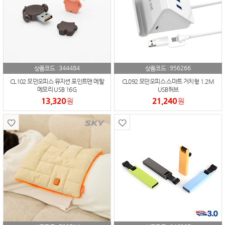
344484
956266
상품코드 :
상품코드 :
CL102 모던오피스 뮤지션 포인트맨 메탈
CL092 모던오피스 스마트 거치형 1.2M
메모리 USB 16G
USB허브
13,320
21,240
원
원