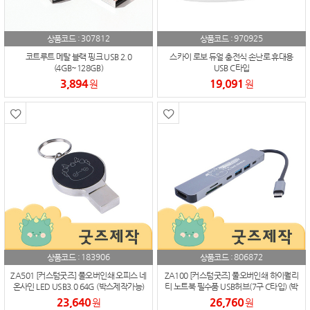
307812
970925
상품코드 :
상품코드 :
코트루트 메탈 블랙 핑크 USB 2.0
스카이 로보 듀얼 충전식 손난로 휴대용
(4GB~128GB)
USB C타입
3,894
19,091
원
원
183906
806872
상품코드 :
상품코드 :
ZA501 [커스텀굿즈] 풀오버인쇄 오피스 네
ZA100 [커스텀굿즈] 풀오버인쇄 하이퀄리
온사인 LED USB3.0 64G (박스제작가능)
티 노트북 필수품 USB허브(7구 C타입) (박
스제작가능)
23,640
26,760
원
원