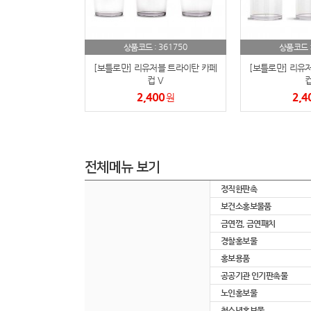
361750
상품코드 :
상품코드 
[보틀로만] 리유저블 트라이탄 카페
[보틀로만] 리유
컵 V
컵
2,400
2,4
원
전체메뉴 보기
정직한판촉
보건소홍보물품
금연껌, 금연패치
경찰홍보물
홍보용품
공공기관 인기판촉물
노인홍보물
청소년홍보물