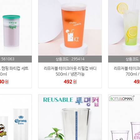
노트
18
스테들러
19
구급
20
물티슈
21
561063
295414
:
상품코드 :
상품코드 
티슈
 캠핑 파티컵 세트
22
리유저블 테이크아웃 리필컵 바디
리유저블 테이크
0ml
500ml / 냉온가능
700ml 
40
492
49
원
손톱
원
23
손톱깍이
24
AP-100071
25
보냉
26
AP-100052
27