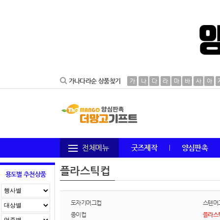
가나다라순 상품찾기
가
나
다
라
마
바
사
아
전체메뉴
굿즈제작
양심판촉
플라스틱컵
용도별 추천상품
도자기머그컵
스텐머
종이컵
플라스