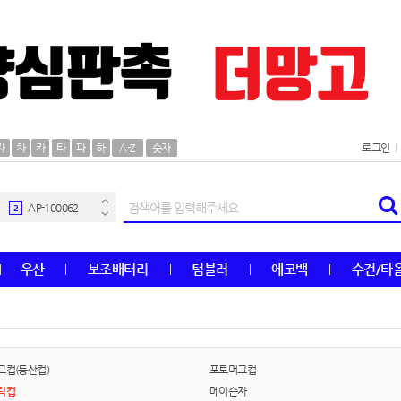
AP-100106
30
자
차
카
타
파
하
A-Z
숫자
로그인
우산
1
AP-100062
2
타올
3
우산
보조배터리
텀블러
에코백
수건/타
수건
4
볼펜
5
양심판촉
6
그컵(등산컵)
포토머그컵
틱컵
메이슨자