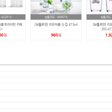
AP-100150
28
422814
466076
:
상품코드 :
상품코드 
AP-100084
29
저블 트라이탄 카페
[보틀로만] 리유저블 산 컵 473ml
[보틀로만] 리
 I
355,47
AP-100106
30
00
960
1,9
원
원
우산
1
AP-100062
2
타올
3
수건
4
볼펜
5
양심판촉
6
여행
7