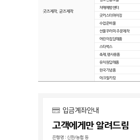
치매예방센터
굿즈제작, 굳즈제작
굿커스터마이징
수업준비물
선물꾸러미 주문제작
어린이집답례품
스타벅스
축제,행사용품
유치원답례품
한국기념품
아크릴키링
입금계좌안내
고객에게만 알려드림
은행명 : 신한/농협 등