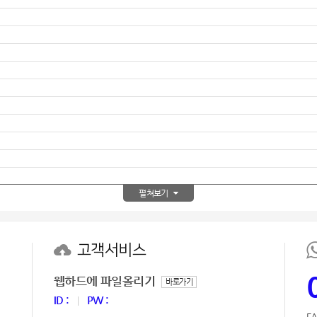
텀블러
8
파우치
9
AP-100125
10
usb
11
보조배터리
12
송월타올
13
펼쳐보기
에코백
14
AP-100025
15
고객서비스
쿠션
16
웹하드에 파일올리기
바로가기
AP-100050
17
ID :
PW :