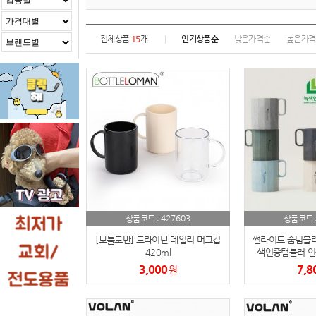
전체상품
15
개
인기상품순
낮은가격순
높은가격
427603
상품코드 :
상품코드 
[보틀로만] 트라이탄 데일리 머그컵
썬라이트 숨텀블러
420ml
색인증텀블러 인증
3,000
7,8
원