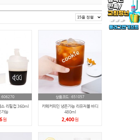
606270
651057
:
상품코드 :
 리필컵 360ml
카페커피인 냉온가능 리유저블 바디
온가능
480ml
6
2,400
원
원