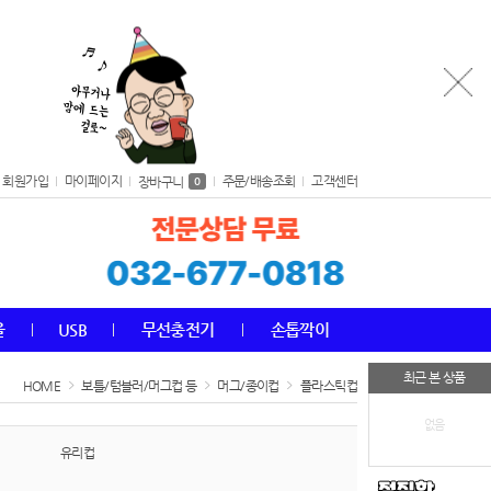
회원가입
마이페이지
주문/배송조회
고객센터
장바구니
0
올
USB
무선충전기
손톱깍이
최근 본 상품
HOME
보틀/텀블러/머그컵 등
머그/종이컵
플라스틱컵
없음
유리컵