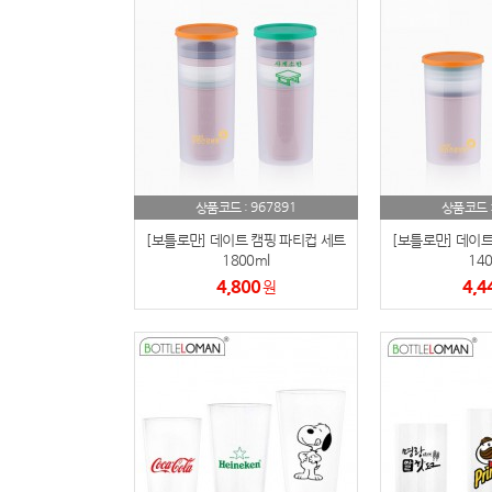
967891
상품코드 :
상품코드 
[보틀로만] 데이트 캠핑 파티컵 세트
[보틀로만] 데이트
1800ml
140
4,800
4,4
원