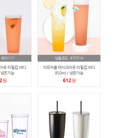
863117
672514
:
상품코드 :
아웃 리필컵 바디
리유저블 테이크아웃 리필컵 바디
/ 냉온가능
850ml / 냉온가능
2
612
원
원