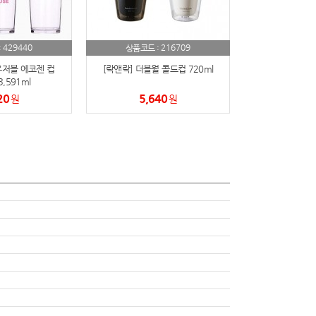
429440
216709
:
상품코드 :
유저블 에코젠 컵
[락앤락] 더블월 콜드컵 720ml
3,591ml
20
5,640
원
원