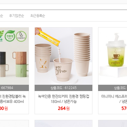
여행
7
텀블러
8
순
후기많은순
최근등록순
파우치
9
AP-100125
10
usb
11
보조배터리
12
송월타올
13
667984
612245
:
상품코드 :
상품코드 
에코백
14
 친환경텀블러 녹
녹색인증 한잔의커피 친환경 캠핑컵
미니미니 에스프레소
AP-100025
서보유 400ml
180ml / 냉온가능
/ 냉
15
00
264
57
원
원
쿠션
16
AP-100050
17