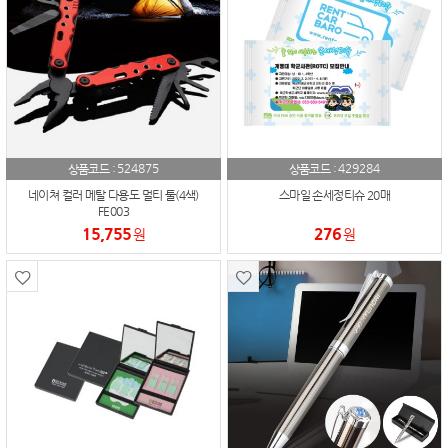
524875
429284
상품코드 :
상품코드 :
네이쳐 컬러 메탈 다용도 멀티 툴(4색)
스마일 손세정티슈 20매
FE003
15,755
276
원
원