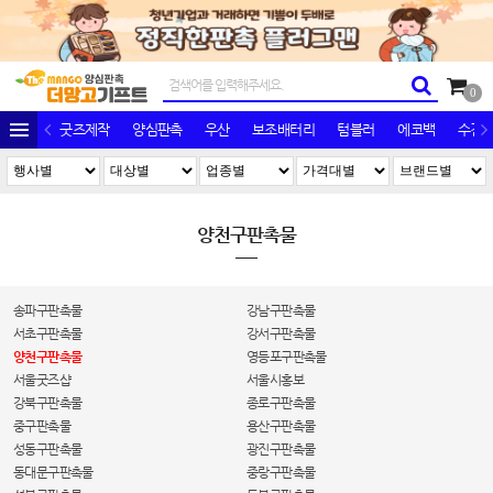
0
굿즈제작
양심판촉
우산
보조배터리
텀블러
에코백
수건/
양천구판촉물
송파구판촉물
강남구판촉물
서초구판촉물
강서구판촉물
양천구판촉물
영등포구판촉물
서울굿즈샵
서울시홍보
강북구판촉물
종로구판촉물
중구판촉물
용산구판촉물
성동구판촉물
광진구판촉물
동대문구판촉물
중랑구판촉물