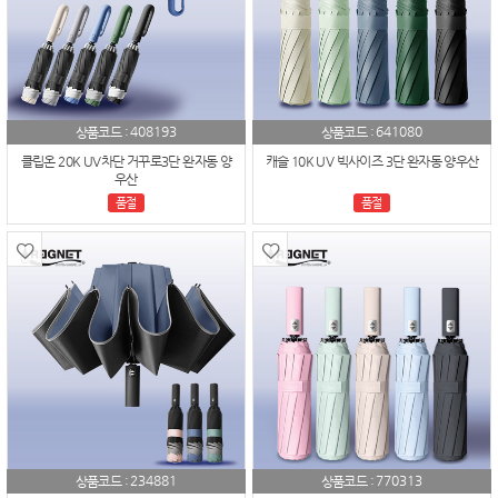
408193
641080
상품코드 :
상품코드 :
클립온 20K UV차단 거꾸로3단 완자동 양
캐슬 10K UV 빅사이즈 3단 완자동 양우산
우산
품절
품절
234881
770313
상품코드 :
상품코드 :