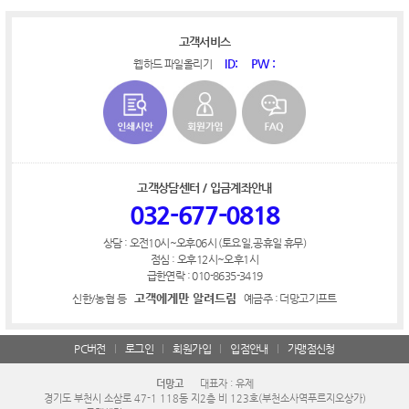
고객서비스
ID:
PW :
웹하드 파일올리기
고객상담센터 / 입금계좌안내
032-677-0818
상담 : 오전10시~오후06시 (토요일,공휴일 휴무)
점심 : 오후12시~오후1시
급한연락 : 010-8635-3419
고객에게만 알려드림
신한/농협 등
예금주 : 더망고기프트
PC버전
로그인
회원가입
입점안내
가맹점신청
더망고
대표자 : 유제
경기도 부천시 소삼로 47-1 118동 지2층 비 123호(부천소사역푸르지오상가)