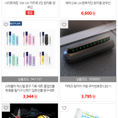
나이트워킹 10K UV 거꾸로 3단 완자동 양
베라 24K UV완벽차단 완자동 양우산
우산
6,600
품절
원
947107
958885
상품코드 :
상품코드 :
스테들러 파스텔 문구 기획 세트 졸업선물
카테크 원터치 야광 주차번호판 CB311
학용품 필기구 신학기 입학선물 문구세트
(파스텔4종문구)
3,944
3,795
원
원