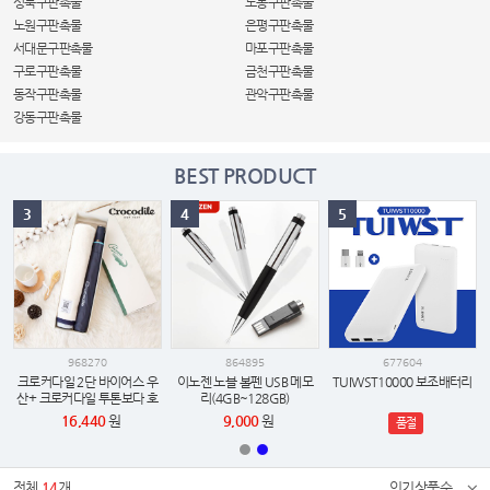
성북구판촉물
도봉구판촉물
노원구판촉물
은평구판촉물
서대문구판촉물
마포구판촉물
구로구판촉물
금천구판촉물
동작구판촉물
관악구판촉물
강동구판촉물
BEST PRODUCT
3
4
5
968270
864895
677604
크로커다일 2단 바이어스 우
이노젠 노블 볼펜 USB 메모
TUIWST10000 보조배터리
산+ 크로커다일 투톤보다 호
리(4GB~128GB)
텔 수건세트
16,440
원
9,000
원
품절
전체
14
개
인기상품순