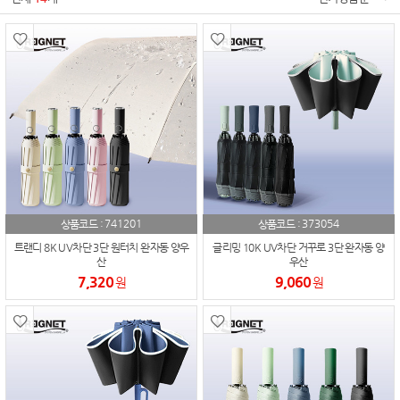
741201
373054
상품코드 :
상품코드 :
트랜디 8K UV차단 3단 원터치 완자동 양우
글리밍 10K UV차단 거꾸로 3단 완자동 양
산
우산
7,320
9,060
원
원