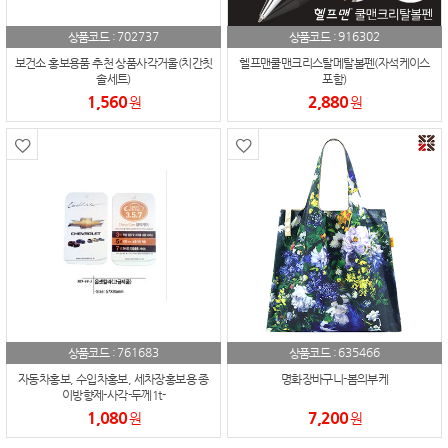
702737
916302
상품코드 :
상품코드 :
보건소 홍보용품 추천 상품사각거울(치간칫
헬프맨쿨맨크리스탈메탈볼펜(자석케이스
솔세트)
포함)
1,560
2,880
원
원
761683
635466
상품코드 :
상품코드 :
자동차홍보, 수입차홍보, 세차장홍보용 종
명화장바구니-봄의부케
이방향제-사각-두께1t-
1,080
7,200
원
원