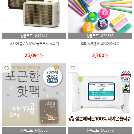
849141
820663
상품코드 :
상품코드 :
스카이 붐 A3 10W 블루투스 스피커
라메스프렌즈 빅케이스세트
25,091
2,760
원
원
649358
963979
상품코드 :
상품코드 :