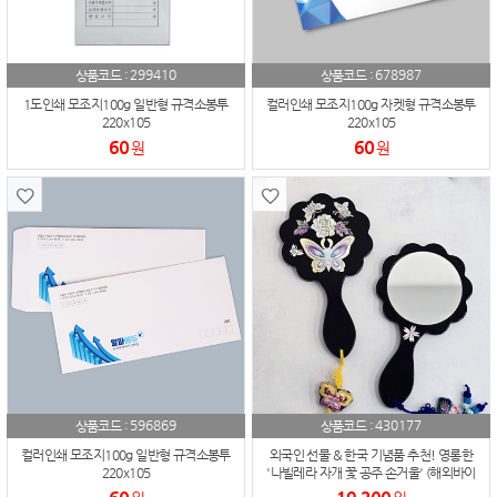
299410
678987
상품코드 :
상품코드 :
1도인쇄 모조지100g 일반형 규격소봉투
컬러인쇄 모조지100g 자켓형 규격소봉투
220x105
220x105
60
60
원
원
596869
430177
상품코드 :
상품코드 :
컬러인쇄 모조지100g 일반형 규격소봉투
외국인 선물 & 한국 기념품 추천! 영롱한
220x105
'나빌레라 자개 꽃 공주 손거울' (해외바이
어/부모님 선물)