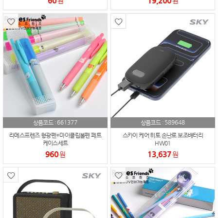
60
19,200
원
원
661377
589648
상품코드 :
상품코드 :
라메스프렌즈 형광펜+마이클립볼펜 페트
스카이 케어 히토 손난로 보조배터리
케이스세트
HW01
960
13,637
원
원