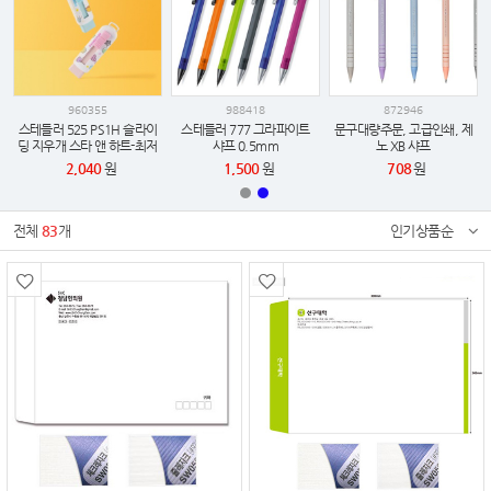
960355
988418
872946
스테들러 525 PS1H 슬라이
스테들러 777 그라파이트
문구대량주문, 고급인쇄, 제
딩 지우개 스타 앤 하트-최저
샤프 0.5mm
노 XB 샤프
가 보장, 인쇄가능
2,040
원
1,500
원
708
원
전체
83
개
인기상품순