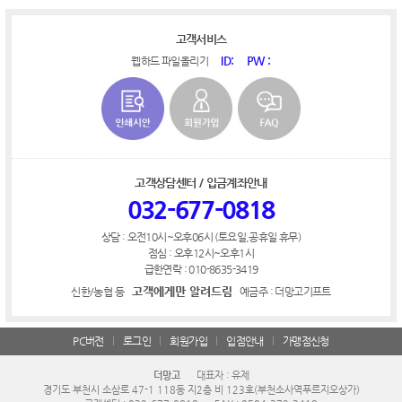
고객서비스
ID:
PW :
웹하드 파일올리기
고객상담센터 / 입금계좌안내
032-677-0818
상담 : 오전10시~오후06시 (토요일,공휴일 휴무)
점심 : 오후12시~오후1시
급한연락 : 010-8635-3419
고객에게만 알려드림
신한/농협 등
예금주 : 더망고기프트
PC버전
로그인
회원가입
입점안내
가맹점신청
더망고
대표자 : 유제
경기도 부천시 소삼로 47-1 118동 지2층 비 123호(부천소사역푸르지오상가)