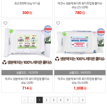
포근한핫팩 80g 아기곰
에코닉 생분해 화이트 화이트캡형 물티슈
40g (25/30매)
300
780
원
원
162858
849505
상품코드 :
상품코드 :
에코닉 생분해 화이트 화이트캡형 물티슈
에코닉 생분해 화이트 화이트캡형 물티슈
40g (20매)
40g (35/40매)
714
1,008
원
원
1
2
3
4
5