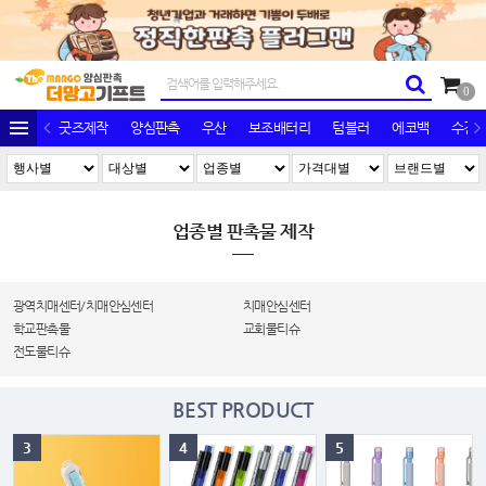
0
굿즈제작
양심판촉
우산
보조배터리
텀블러
에코백
수건/
업종별 판촉물 제작
광역치매센터/치매안심센터
치매안심센터
학교판촉물
교회물티슈
전도물티슈
BEST PRODUCT
3
4
5