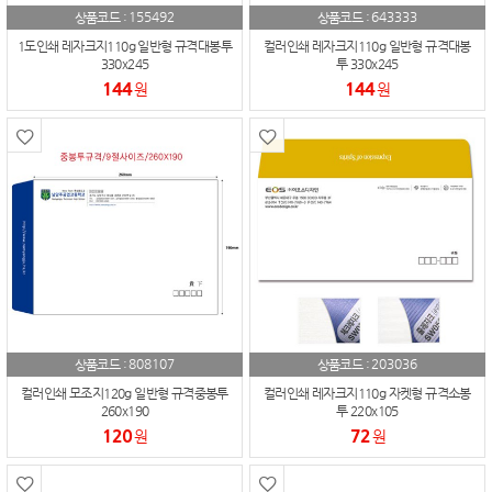
155492
643333
상품코드 :
상품코드 :
1도인쇄 레자크지110g 일반형 규격대봉투
컬러인쇄 레자크지110g 일반형 규격대봉
330x245
투 330x245
144
144
원
원
808107
203036
상품코드 :
상품코드 :
컬러인쇄 모조지120g 일반형 규격중봉투
컬러인쇄 레자크지110g 자켓형 규격소봉
260x190
투 220x105
120
72
원
원