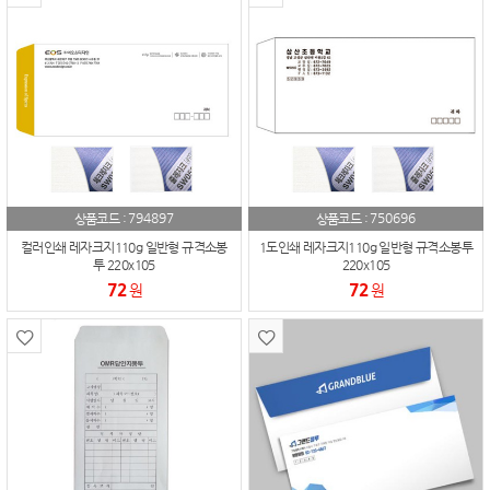
794897
750696
상품코드 :
상품코드 :
컬러인쇄 레자크지110g 일반형 규격소봉
1도인쇄 레자크지110g 일반형 규격소봉투
투 220x105
220x105
72
72
원
원